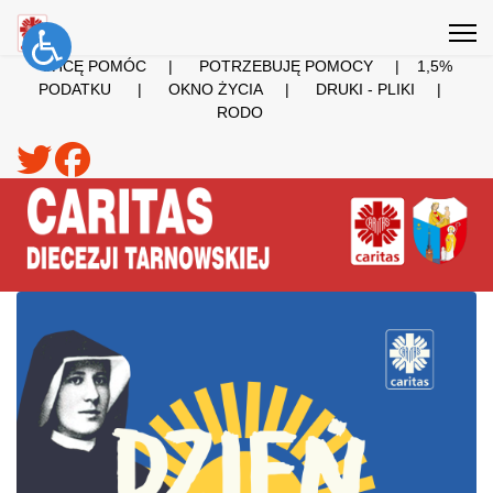
CHCĘ POMÓC
|
POTRZEBUJĘ POMOCY
|
1,5%
PODATKU
|
OKNO ŻYCIA
|
DRUKI - PLIKI
|
RODO