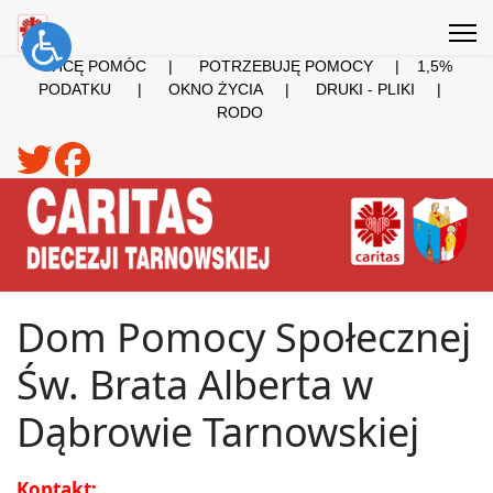
CHCĘ POMÓC
|
POTRZEBUJĘ POMOCY
|
1,5%
PODATKU
|
OKNO ŻYCIA
|
DRUKI - PLIKI
|
RODO
Dom Pomocy Społecznej
Św. Brata Alberta w
Dąbrowie Tarnowskiej
Kontakt: