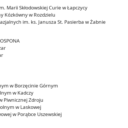
m. Marii Skłodowskiej Curie w Łapczycy
iny Kózkówny w Rozdzielu
zjalnych im. ks. Janusza St. Pasierba w Żabnie
PROSPONA
zar
ar
lnym w Borzęcinie Górnym
olnym w Kadczy
w Piwnicznej Zdroju
kolnym w Laskowej
awowej w Porąbce Uszewskiej