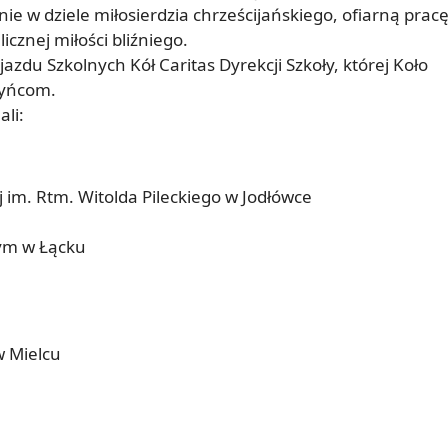
e w dziele miłosierdzia chrześcijańskiego, ofiarną prac
cznej miłości bliźniego.
azdu Szkolnych Kół Caritas Dyrekcji Szkoły, której Koło
zyńcom.
li:
 im. Rtm. Witolda Pileckiego w Jodłówce
nym w Łącku
w Mielcu