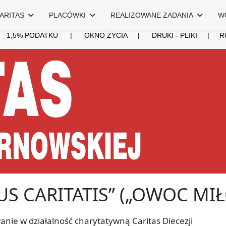
ARITAS
PLACÓWKI
REALIZOWANE ZADANIA
W
|
1,5% PODATKU
|
OKNO ŻYCIA
|
DRUKI - PLIKI
|
R
S CARITATIS” („OWOC MIŁ
nie w działalność charytatywną Caritas Diecezji