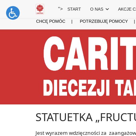
">
START
O NAS
AKCJE C
CHCĘ POMÓC
|
POTRZEBUJĘ POMOCY
STATUETKA „FRUCTU
Jest wyrazem wdzięczności za zaangażowa