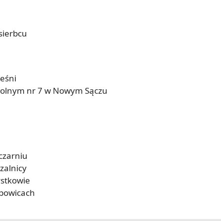
sierbcu
eśni
zkolnym nr 7 w Nowym Sączu
czarniu
zalnicy
ystkowie
opowicach