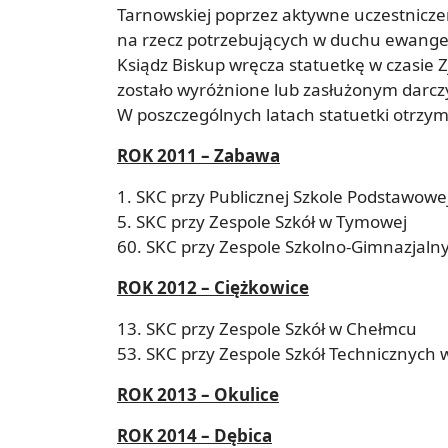
Tarnowskiej poprzez aktywne uczestniczeni
na rzecz potrzebujących w duchu ewangeli
Ksiądz Biskup wręcza statuetkę w czasie Zj
zostało wyróżnione lub zasłużonym darc
W poszczególnych latach statuetki otrzyma
ROK 2011 – Zabawa
1. SKC przy Publicznej Szkole Podstawowej
5. SKC przy Zespole Szkół w Tymowej
60. SKC przy Zespole Szkolno-Gimnazjal
ROK 2012 – Ciężkowice
13. SKC przy Zespole Szkół w Chełmcu
53. SKC przy Zespole Szkół Technicznych 
ROK 2013 – Okulice
ROK 2014 – Dębica