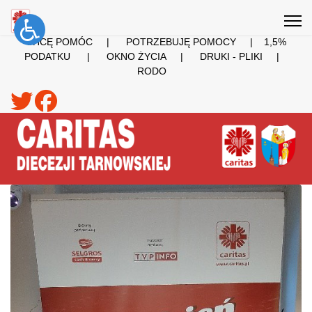
CHCĘ POMÓC
|
POTRZEBUJĘ POMOCY
|
1,5%
PODATKU
|
OKNO ŻYCIA
|
DRUKI - PLIKI
|
RODO