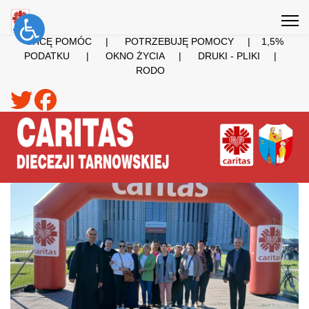
CHCĘ POMÓC
|
POTRZEBUJĘ POMOCY
|
1,5%
PODATKU
|
OKNO ŻYCIA
|
DRUKI - PLIKI
|
RODO