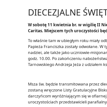
DIECEZJALNE ŚWIĘ
W sobotę 11 kwietnia br. w wigilię II N
Caritas. Miejscem tych uroczystości bę
To właśnie tam w ubiegłym roku miały od
Papieża Franciszka zostały odwołane. W 
nadziei, ale także jako uczniowie-misjon
godz. 10.00. Po zakończeniu nabożeństw
Tarnowskiego Andrzeja Jeża z udziałem k
Msza św. będzie transmitowana przez diec
zostaną wręczone Listy Gratulacyjne Bisk
darczyńcom wyróżniającym się w ofiarnej 
uroczystościach przedstawicieli parafialn