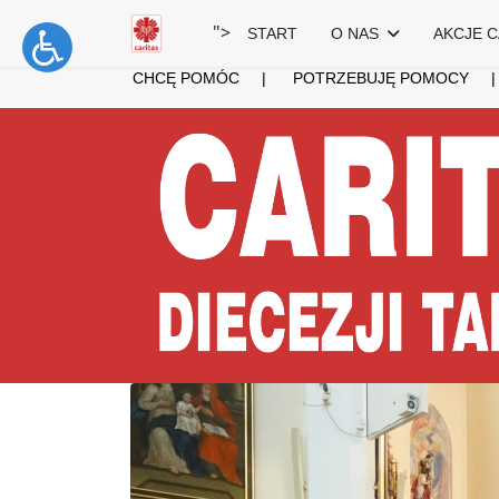
">
START
O NAS
AKCJE C
CHCĘ POMÓC
|
POTRZEBUJĘ POMOCY