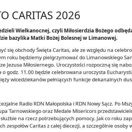
TO CARITAS 2026
iedzieli Wielkanocnej, czyli Miłosierdzia Bożego odbęd
dzie bazylika Matki Bożej Bolesnej w Limanowej.
być się obchody Święta Caritas, ale ze względu na cele
tym roku będziemy pielgrzymować do Limanowskiego Sank
arze Jezusa Miłosiernego. Uroczystości rozpoczną się na
a o godz. 11.00 będzie celebrowana uroczysta Eucharys
sięży wicedziekanów pełniących funkcje dekanalnych du
ezjalne Radio RDN Małopolska i RDN Nowy Sącz. Po Mszy 
upa Tarnowskiego oraz Medale Misericors przedstawiciel
służbie na rzecz potrzebujących pomocy. Jak co roku za
ych zespołów Caritas z całej diecezji, a szczególnie osob