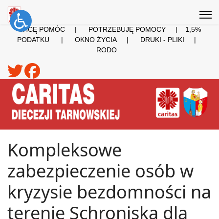
CHCĘ POMÓC
|
POTRZEBUJĘ POMOCY
|
1,5%
PODATKU
|
OKNO ŻYCIA
|
DRUKI - PLIKI
|
RODO
Kompleksowe
zabezpieczenie osób w
kryzysie bezdomności na
terenie Schroniska dla