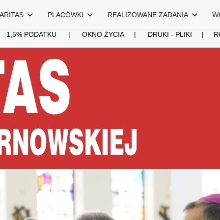
ARITAS
PLACÓWKI
REALIZOWANE ZADANIA
W
|
1,5% PODATKU
|
OKNO ŻYCIA
|
DRUKI - PLIKI
|
R