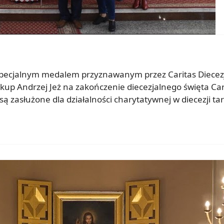
 specjalnym medalem przyznawanym przez Caritas Diecezji
iskup Andrzej Jeż na zakończenie diecezjalnego święta C
są zasłużone dla działalności charytatywnej w diecezji ta