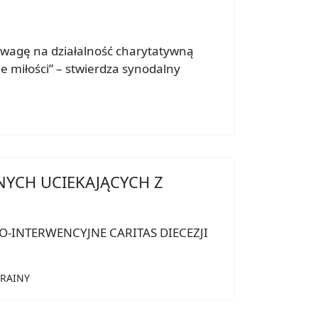
ć uwagę na działalność charytatywną
e miłości” – stwierdza synodalny
YCH UCIEKAJĄCYCH Z
NO-INTERWENCYJNE CARITAS DIECEZJI
KRAINY