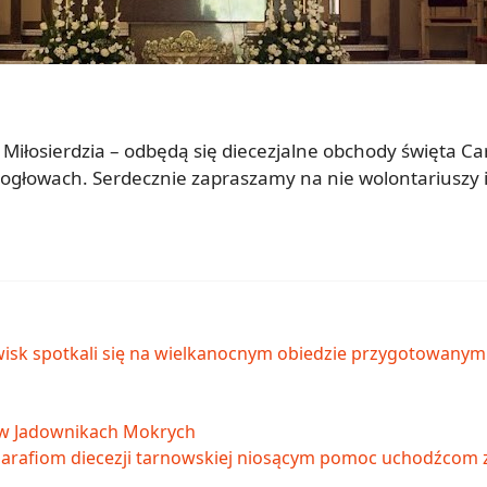
Miłosierdzia – odbędą się diecezjalne obchody święta Ca
elogłowach. Serdecznie zapraszamy na nie wolontariuszy 
isk spotkali się na wielkanocnym obiedzie przygotowanym p
 w Jadownikach Mokrych
parafiom diecezji tarnowskiej niosącym pomoc uchodźcom 