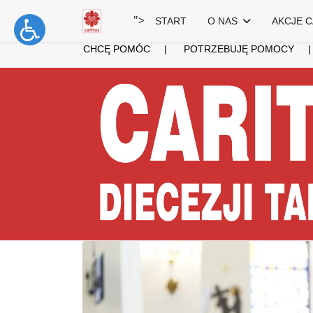
">
START
O NAS
AKCJE C
CHCĘ POMÓC
|
POTRZEBUJĘ POMOCY